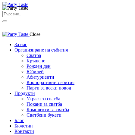
Close
За нас
Организиране на събития
Сватба
Кръщене
Рожден ден
Юбилей
Абитуриенти
Корпоративни събития
Парти за всеки повод
Продукти
Украса за сватба
Покани за сватба
Комплекти за сватба
Сватбени букети
Блог
Бюлетин
Контакти